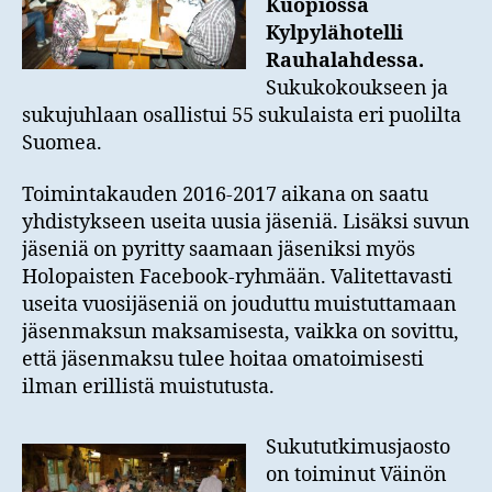
Kuopiossa
Kylpylähotelli
Rauhalahdessa.
Sukukokoukseen ja
sukujuhlaan osallistui 55 sukulaista eri puolilta
Suomea.
Toimintakauden 2016-2017 aikana on saatu
yhdistykseen useita uusia jäseniä. Lisäksi suvun
jäseniä on pyritty saamaan jäseniksi myös
Holopaisten Facebook-ryhmään. Valitettavasti
useita vuosijäseniä on jouduttu muistuttamaan
jäsenmaksun maksamisesta, vaikka on sovittu,
että jäsenmaksu tulee hoitaa omatoimisesti
ilman erillistä muistutusta.
Sukututkimusjaosto
on toiminut Väinön