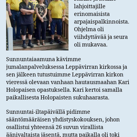
lahjoittajille
erinomaisista
arpajaispalkinnoista.
Ohjelma oli
viihdyttävää ja seura
oli mukavaa.
Sunnuntaiaamuna kävimme
jumalanpalveluksessa Leppävirran kirkossa ja
sen jälkeen tutustuimme Leppävirran kirkon
vieressä olevaan vanhaan hautausmaahan Kari
Holopaisen opastuksella. Kari kertoi samalla
paikallisesta Holopaisten sukuhaarasta.
Sunnuntai-iltapäivällä pidimme
sääntömääräisen yhdistyskokouksen, johon
osallistui yhteensä 26 suvun virallista
äänivaltaista jäsentä, mutta paikalla oli toki