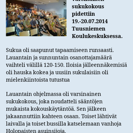
sukukokous
pidettiin
19.-20.07.2014
Tuusniemen
Koulukeskuksessa.
Sukua oli saapunut tapaamiseen runsaasti.
Lauantain ja sunnuntain osanottajamäärä
vaihteli välillä 120-150. Iloisia jälleennäkemisiä
oli hauska kokea ja uusiin sukulaisiin oli
mielenkiintoista tutustua
Lauantain ohjelmassa oli varsinainen
sukukokous, joka noudatteli sääntöjen
mukaista kokouskäytäntöä. Sen jälkeen
jakaannuttiin kahteen osaan. Toiset lähtivät
laivalla ja toiset bussilla katselemaan vanhoja
Holopaisten asuinsijoja.