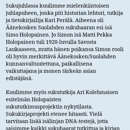
Sukujuhlassa kuulimme mielenkiintoisen
juhlapuheen, jonka piti historian lehtori, tutkija
ja tietokirjailija Kari Perälä. Aiheena oli
Äänekosken Suolahden sukuhaaran esi-isä
Simo Holopainen. Jo Simon isä Matti Pekka
Holopainen tuli 1920-luvulla Savosta
Laukaaseen, mutta hänen poikansa Simon rooli
oli hyvin merkittävä Äänekosken/Suolahden
kunnanvaltuutettuna, paikallisena
vaikuttajana ja monen tärkeän asian
edistäjänä.
Kuulimme myös sukututkija Ari Kolehmaisen
esitelmän Holopaisten
sukututkimusprojektin nykytilasta.
Sukukirjaprojekti etenee hitaasti. Vielä
tarvitaan lisää isälinjan DNA-testejä, jotta
saisimme kaikki sukuhaarat tutkittua ja kirjan