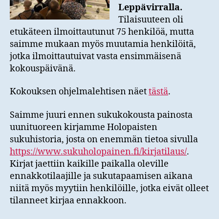
Leppävirralla.
Tilaisuuteen oli
etukäteen ilmoittautunut 75 henkilöä, mutta
saimme mukaan myös muutamia henkilöitä,
jotka ilmoittautuivat vasta ensimmäisenä
kokouspäivänä.
Kokouksen ohjelmalehtisen näet
tästä
.
Saimme juuri ennen sukukokousta painosta
uunituoreen kirjamme Holopaisten
sukuhistoria, josta on enemmän tietoa sivulla
https://www.sukuholopainen.fi/kirjatilaus/
.
Kirjat jaettiin kaikille paikalla oleville
ennakkotilaajille ja sukutapaamisen aikana
niitä myös myytiin henkilöille, jotka eivät olleet
tilanneet kirjaa ennakkoon.