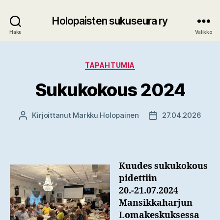
Holopaisten sukuseura ry
Haku
Valikko
Kategoriat
TAPAHTUMIA
Sukukokous 2024
Kirjoittanut
Markku Holopainen
27.04.2026
Kirjoittaja
Julkaisupäivämäär
Kuudes sukukokous
pidettiin
20.-21.07.2024
Mansikkaharjun
Lomakeskuksessa