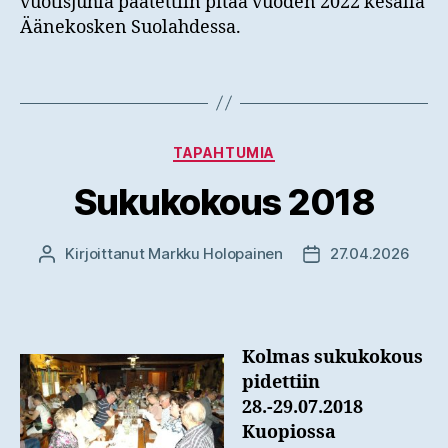
vuotisjuhla päätettiin pitää vuoden 2022 kesällä
Äänekosken Suolahdessa.
Kategoriat
TAPAHTUMIA
Sukukokous 2018
Kirjoittanut
Markku Holopainen
27.04.2026
Kirjoittaja
Julkaisupäivämäär
Kolmas sukukokous
pidettiin
28.-29.07.2018
Kuopiossa