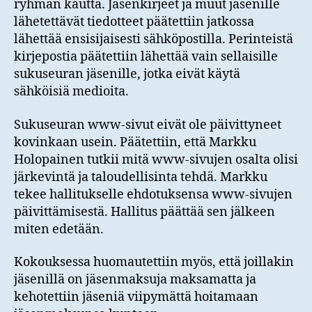
ryhmän kautta. Jäsenkirjeet ja muut jäsenille
lähetettävät tiedotteet päätettiin jatkossa
lähettää ensisijaisesti sähköpostilla. Perinteistä
kirjepostia päätettiin lähettää vain sellaisille
sukuseuran jäsenille, jotka eivät käytä
sähköisiä medioita.
Sukuseuran www-sivut eivät ole päivittyneet
kovinkaan usein. Päätettiin, että Markku
Holopainen tutkii mitä www-sivujen osalta olisi
järkevintä ja taloudellisinta tehdä. Markku
tekee hallitukselle ehdotuksensa www-sivujen
päivittämisestä. Hallitus päättää sen jälkeen
miten edetään.
Kokouksessa huomautettiin myös, että joillakin
jäsenillä on jäsenmaksuja maksamatta ja
kehotettiin jäseniä viipymättä hoitamaan