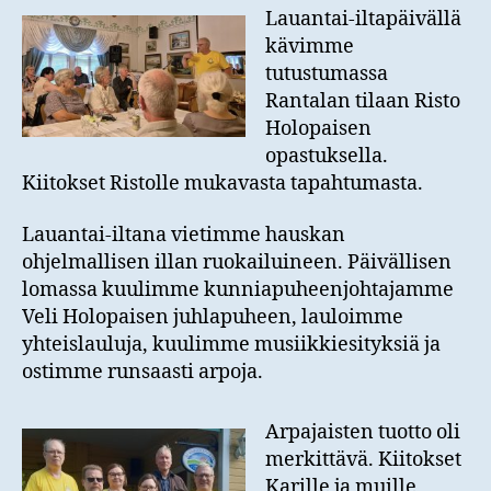
Lauantai-iltapäivällä
kävimme
tutustumassa
Rantalan tilaan Risto
Holopaisen
opastuksella.
Kiitokset Ristolle mukavasta tapahtumasta.
Lauantai-iltana vietimme hauskan
ohjelmallisen illan ruokailuineen. Päivällisen
lomassa kuulimme kunniapuheenjohtajamme
Veli Holopaisen juhlapuheen, lauloimme
yhteislauluja, kuulimme musiikkiesityksiä ja
ostimme runsaasti arpoja.
Arpajaisten tuotto oli
merkittävä. Kiitokset
Karille ja muille