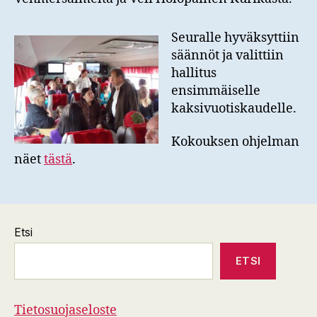
Seuralle hyväksyttiin
säännöt ja valittiin
hallitus
ensimmäiselle
kaksivuotiskaudelle.
Kokouksen ohjelman
näet
tästä
.
Etsi
ETSI
Tietosuojaseloste