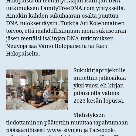
Holopaista on teettänyt laajan isälinjan DNA-
tutkimuksen FamilyTreeDNA.com yrityksellä.
Ainakin kahden sukuhaaran osalta puuttuu
DNA-tulokset täysin. Tutkija Ari Kolehmainen
toivoo, että mahdollisimman moni sukuseuran
jäsen teettäisi isälinjan DNA-tutkimuksen.
Neuvoja saa Väinö Holopaiselta tai Kari
Holopaiselta.
Sukukirjaprojektille
annettiin jatkoaikaa
yksi vuosi eli kirjan
pitäisi olla valmis
2023 kesän lopussa.
Yhdistyksen
tiedottaminen päätettiin muuttaa tapahtumaan
pääsääntöisesti www-sivujen ja Facebook-