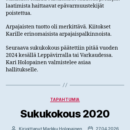
laatimista haittaavat epävarmuustekijät
poistettua.
Arpajaisten tuotto oli merkittävä. Kiitokset
Karille erinomaisista arpajaispalkinnoista.
Seuraava sukukokous päätettiin pitää vuoden
2024 kesällä Leppävirralla tai Varkaudessa.
Kari Holopainen valmistelee asiaa
hallitukselle.
Kategoriat
TAPAHTUMIA
Sukukokous 2020
Kirjoittanut
Markku Holopainen
27.04.2026
Kirjoittaja
Julkaisupäivämäär