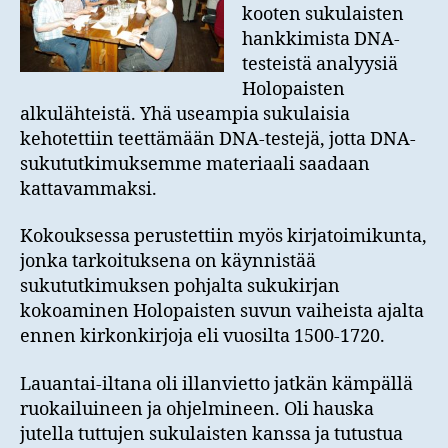
kooten sukulaisten
hankkimista DNA-
testeistä analyysiä
Holopaisten
alkulähteistä. Yhä useampia sukulaisia
kehotettiin teettämään DNA-testejä, jotta DNA-
sukututkimuksemme materiaali saadaan
kattavammaksi.
Kokouksessa perustettiin myös kirjatoimikunta,
jonka tarkoituksena on käynnistää
sukututkimuksen pohjalta sukukirjan
kokoaminen Holopaisten suvun vaiheista ajalta
ennen kirkonkirjoja eli vuosilta 1500-1720.
Lauantai-iltana oli illanvietto jatkän kämpällä
ruokailuineen ja ohjelmineen. Oli hauska
jutella tuttujen sukulaisten kanssa ja tutustua