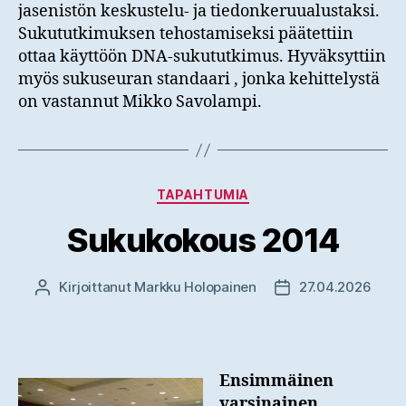
jasenistön keskustelu- ja tiedonkeruualustaksi.
Sukututkimuksen tehostamiseksi päätettiin
ottaa käyttöön DNA-sukututkimus. Hyväksyttiin
myös sukuseuran standaari , jonka kehittelystä
on vastannut Mikko Savolampi.
Kategoriat
TAPAHTUMIA
Sukukokous 2014
Kirjoittanut
Markku Holopainen
27.04.2026
Kirjoittaja
Julkaisupäivämäär
Ensimmäinen
varsinainen