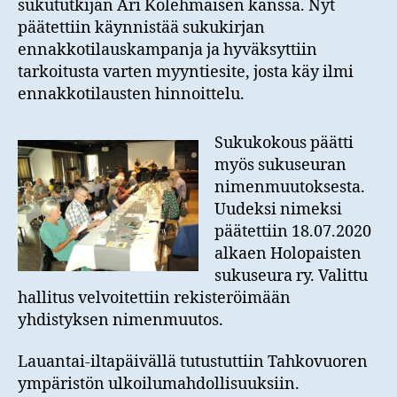
sukututkijan Ari Kolehmaisen kanssa. Nyt
päätettiin käynnistää sukukirjan
ennakkotilauskampanja ja hyväksyttiin
tarkoitusta varten myyntiesite, josta käy ilmi
ennakkotilausten hinnoittelu.
Sukukokous päätti
myös sukuseuran
nimenmuutoksesta.
Uudeksi nimeksi
päätettiin 18.07.2020
alkaen Holopaisten
sukuseura ry. Valittu
hallitus velvoitettiin rekisteröimään
yhdistyksen nimenmuutos.
Lauantai-iltapäivällä tutustuttiin Tahkovuoren
ympäristön ulkoilumahdollisuuksiin.