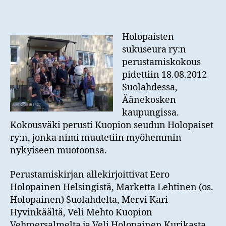
Holopaisten
sukuseura ry:n
perustamiskokous
pidettiin 18.08.2012
Suolahdessa,
Äänekosken
kaupungissa.
Kokousväki perusti Kuopion seudun Holopaiset
ry:n, jonka nimi muutetiin myöhemmin
nykyiseen muotoonsa.
Perustamiskirjan allekirjoittivat Eero
Holopainen Helsingistä, Marketta Lehtinen (os.
Holopainen) Suolahdelta, Mervi Kari
Hyvinkäältä, Veli Mehto Kuopion
Vehmersalmelta ja Veli Holopainen Kurikasta.