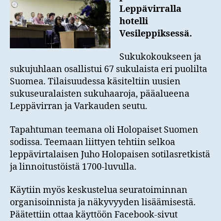
Leppävirralla
hotelli
Vesileppiksessä.
Sukukokoukseen ja
sukujuhlaan osallistui 67 sukulaista eri puolilta
Suomea. Tilaisuudessa käsiteltiin uusien
sukuseuralaisten sukuhaaroja, pääalueena
Leppävirran ja Varkauden seutu.
Tapahtuman teemana oli Holopaiset Suomen
sodissa. Teemaan liittyen tehtiin selkoa
leppävirtalaisen Juho Holopaisen sotilasretkistä
ja linnoitustöistä 1700-luvulla.
Käytiin myös keskustelua seuratoiminnan
organisoinnista ja näkyvyyden lisäämisestä.
Päätettiin ottaa käyttöön Facebook-sivut