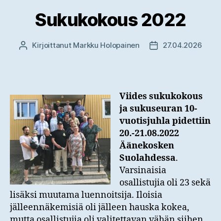
Sukukokous 2022
Kirjoittanut
Markku Holopainen
27.04.2026
Kirjoittaja
Julkaisupäivämäär
Viides sukukokous
ja sukuseuran 10-
vuotisjuhla pidettiin
20.-21.08.2022
Äänekosken
Suolahdessa
.
Varsinaisia
osallistujia oli 23 sekä
lisäksi muutama luennoitsija. Iloisia
jälleennäkemisiä oli jälleen hauska kokea,
mutta osallistujia oli valitettavan vähän siihen