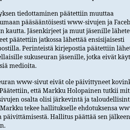
yksen tiedottaminen päätettiin muuttaa
umaan pääsääntöisesti www-sivujen ja Face
 kautta. Jäsenkirjeet ja muut jäsenille lähete
eet päätettiin jatkossa lähettää ensisijaisesti
ostilla. Perinteistä kirjepostia päätettiin lähe
llaisille sukuseuran jäsenille, jotka eivät käy
siä medioita.
uran www-sivut eivät ole päivittyneet kovi
 Päätettiin, että Markku Holopainen tutkii mi
vujen osalta olisi järkevintä ja taloudellisin
 Markku tekee hallitukselle ehdotuksensa w
n päivittämisestä. Hallitus päättää sen jälkee
n.