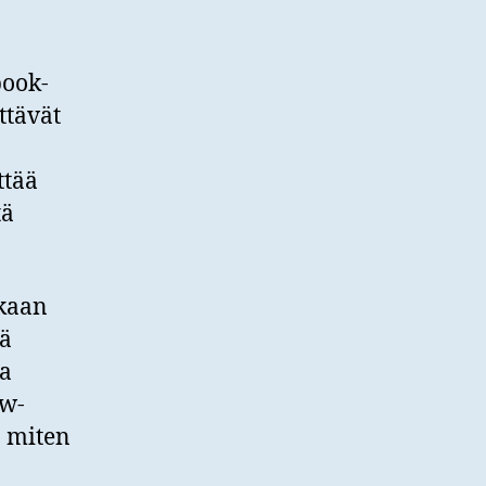
book-
ttävät
ttää
tä
nkaan
tä
ta
ww-
n miten