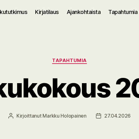
kututkimus
Kirjatilaus
Ajankohtaista
Tapahtumia
Kategoriat
TAPAHTUMIA
kukokous 2
Kirjoittanut
Markku Holopainen
27.04.2026
Kirjoittaja
Julkaisupäivämää