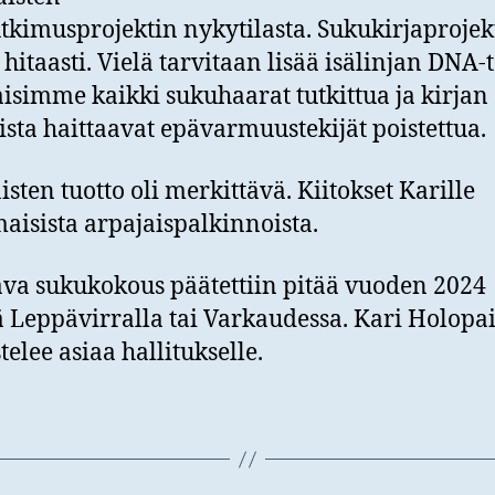
tkimusprojektin nykytilasta. Sukukirjaprojek
hitaasti. Vielä tarvitaan lisää isälinjan DNA-t
saisimme kaikki sukuhaarat tutkittua ja kirjan
ista haittaavat epävarmuustekijät poistettua.
isten tuotto oli merkittävä. Kiitokset Karille
aisista arpajaispalkinnoista.
va sukukokous päätettiin pitää vuoden 2024
ä Leppävirralla tai Varkaudessa. Kari Holopa
telee asiaa hallitukselle.