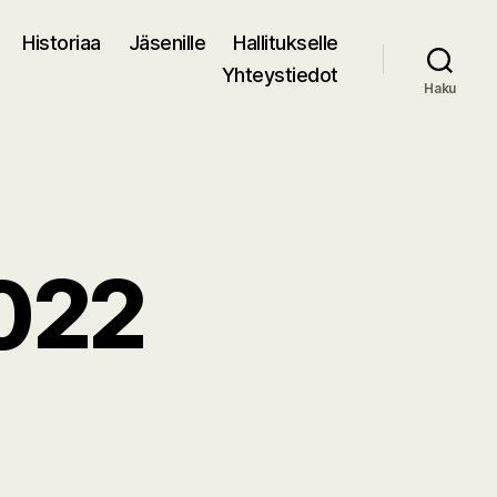
Historiaa
Jäsenille
Hallitukselle
Yhteystiedot
Haku
022
rä