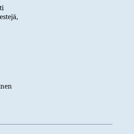
ti
estejä,
inen