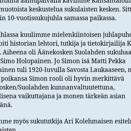
ntaina aamupäivällä kävimme Kansantaloll
uotoista keskustelua sukulaisten kesken. Sit
iin 10-vuotissukujuhla samassa paikassa.
hlassa kuulimme mielenkiintoisen juhlapuh
iti historian lehtori, tutkija ja tietokirjailija 
. Aiheena oli Äänekosken Suolahden sukuha
ä Simo Holopainen. Jo Simon isä Matti Pekka
inen tuli 1920-luvulla Savosta Laukaaseen, 
poikansa Simon rooli oli hyvin merkittävä
osken/Suolahden kunnanvaltuutettuna,
lisena vaikuttajana ja monen tärkeän asian
jänä.
me myös sukututkija Ari Kolehmaisen esite
isten