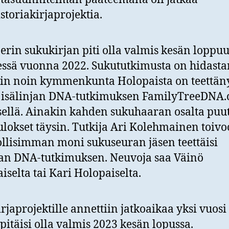
storiakirjaprojektia.
erin sukukirjan piti olla valmis kesän loppu
sä vuonna 2022. Sukututkimusta on hidastan
ain noin kymmenkunta Holopaista on teettän
n isälinjan DNA-tutkimuksen FamilyTreeDNA
sellä. Ainakin kahden sukuhaaran osalta puu
lokset täysin. Tutkija Ari Kolehmainen toivoo
lisimman moni sukuseuran jäsen teettäisi
jan DNA-tutkimuksen. Neuvoja saa Väinö
iselta tai Kari Holopaiselta.
rjaprojektille annettiin jatkoaikaa yksi vuosi 
 pitäisi olla valmis 2023 kesän lopussa.