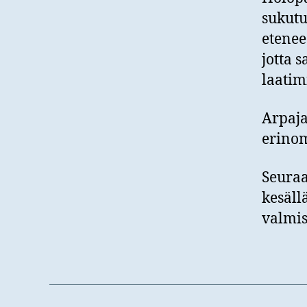
sukutu
etenee 
jotta 
laatim
Arpaja
erinom
Seuraa
kesäll
valmis