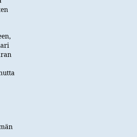
a
ten
een,
Kari
aran
mutta
lmän