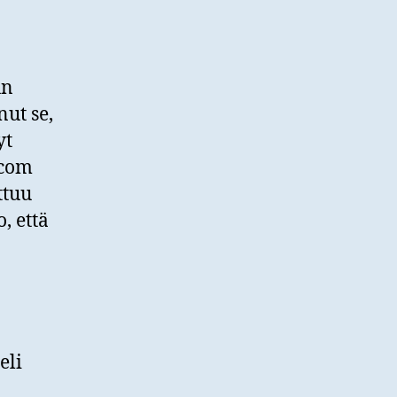
un
ut se,
yt
.com
ttuu
, että
eli