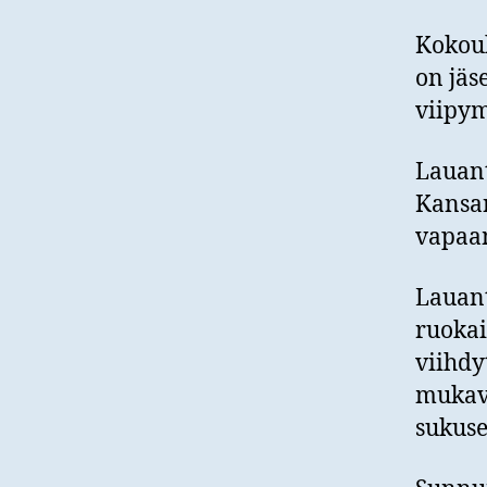
Kokouk
on jäs
viipy
Lauant
Kansan
vapaam
Lauant
ruokai
viihdy
mukava
sukuse