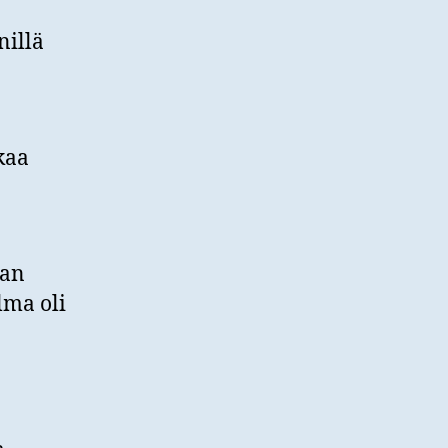
nillä
kaa
lan
lma oli