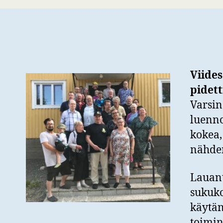
Viide
pidett
Varsin
luenno
kokea,
nähden
Lauant
sukuko
käytä
toimin