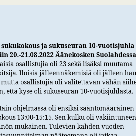
s sukukokous ja sukuseuran 10-vuotisjuhla
iin 20.-21.08.2022 Äänekosken Suolahdess
aisia osallistujia oli 23 sekä lisäksi muutama
itsija. Iloisia jälleennäkemisiä oli jälleen ha
 mutta osallistujia oli valitettavan vähän siih
, että kyse oli sukuseuran 10-vuotisjuhlasta.
ain ohjelmassa oli ensiksi sääntömääräinen
kous 13:00-15:15. Sen kulku oli vakiintunee
nnön mukainen. Tulevien kahden vuoden
tasuunnitelman pääteemana oli jatkaa