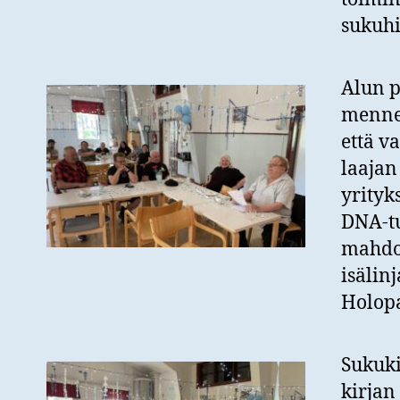
sukuhi
Alun p
mennes
että v
laaja
yrityk
DNA-tu
mahdol
isälin
Holopa
Sukuki
kirjan