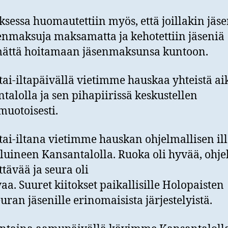
sessa huomautettiin myös, että joillakin jäse
enmaksuja maksamatta ja kehotettiin jäseniä
mättä hoitamaan jäsenmaksunsa kuntoon.
ai-iltapäivällä vietimme hauskaa yhteistä ai
talolla ja sen pihapiirissä keskustellen
uotoisesti.
ai-iltana vietimme hauskan ohjelmallisen il
luineen Kansantalolla. Ruoka oli hyvää, ohje
ttävää ja seura oli
a. Suuret kiitokset paikallisille Holopaisten
uran jäsenille erinomaisista järjestelyistä.