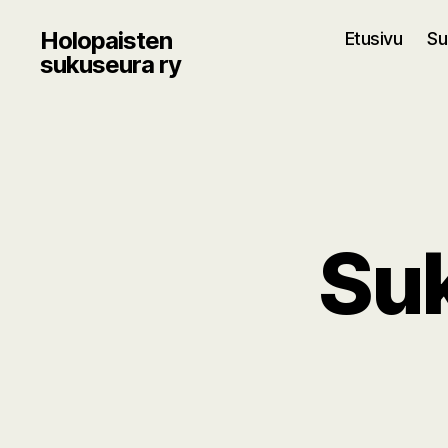
Holopaisten
Etusivu
Su
sukuseura ry
Su