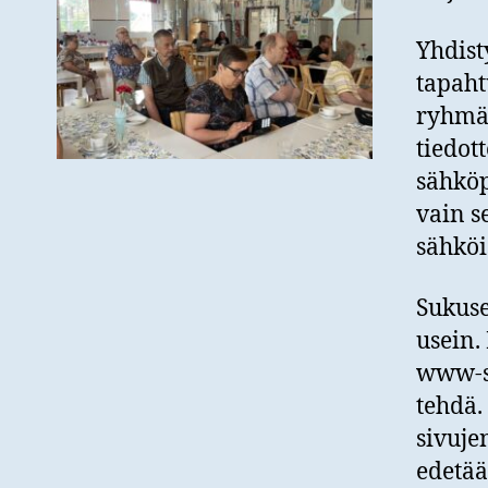
Yhdist
tapaht
ryhmän
tiedott
sähköp
vain se
sähköi
Sukuse
usein.
www-si
tehdä.
sivuje
edetää