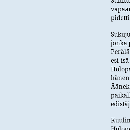
Sunnu
vapaam
pidett
Sukuju
jonka p
Perälä
esi-is
Holopa
hänen 
Äänek
paikal
edistä
Kuulim
Holopa